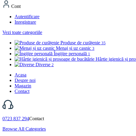
Cont
Autentificare
Inregistrare
Vezi toate categoriile
Produse de curățenie
35
Menaj și uz casnic
3
Îngijire personală
1
Hârtie igienică și pr
Diverse
2
Acasa
Despre noi
Magazin
Contact
0723 837 294
Contact
Browse All Categories