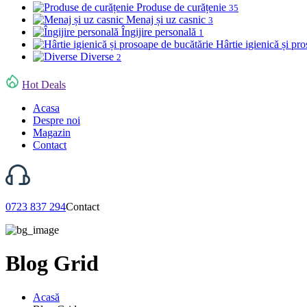
Produse de curățenie
35
Menaj și uz casnic
3
Îngijire personală
1
Hârtie igienică și pr
Diverse
2
Hot Deals
Acasa
Despre noi
Magazin
Contact
0723 837 294
Contact
Blog Grid
Acasă