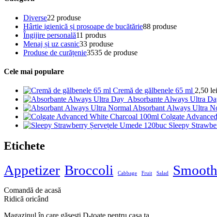
Diverse
2
2 produse
Hârtie igienică și prosoape de bucătărie
8
8 produse
Îngijire personală
1
1 produs
Menaj și uz casnic
3
3 produse
Produse de curățenie
35
35 de produse
Cele mai populare
Cremă de gălbenele 65 ml
2,50
le
Absorbante Always Ultra D
Absorbant Always Ultra N
Colgate Advanced
Sleepy Strawbe
Etichete
Appetizer
Broccoli
Smooth
Cabbage
Fruit
Salad
Comandă de acasă
Ridică oricând
Magazinul în care găsești
D-toate
pentru casa ta