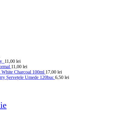
i
ay
11,00
lei
ormal
11,00
lei
 White Charcoal 100ml
17,00
lei
rry Șervețele Umede 120buc
6,50
lei
ie