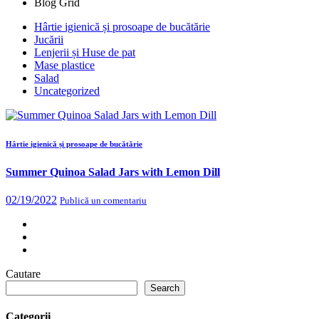
Blog Grid
Hârtie igienică și prosoape de bucătărie
Jucării
Lenjerii și Huse de pat
Mase plastice
Salad
Uncategorized
Hârtie igienică și prosoape de bucătărie
Summer Quinoa Salad Jars with Lemon Dill
02/19/2022
Publică un comentariu
Cautare
Search
Categorii