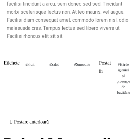
facilisi tincidunt a arcu, sem donec sed sed. Tincidunt
morbi scelerisque lectus non. At leo mauris, vel augue.
Facilisi diam consequat amet, commodo lorem nisl, odio
malesuada cras. Tempus lectus sed libero viverra ut.
Facilisi rhoncus elit sit sit.
Etichete
Postat
#Fruit
#Salad
#Smoothie
#Hârtie
igienică
în
și
prosoape
de
bucătărie
Postare anterioară