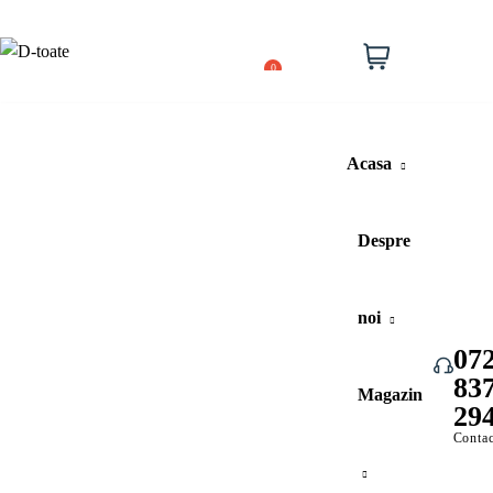
Lista
de
Cos
0
dorinte
cumparat
Acasa
Despre
noi
07
83
Vezi toate categoriile
Magazin
29
Contac