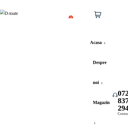
Lista
de
Cos
0
dorinte
cumparat
Acasa
Despre
noi
07
83
Vezi toate categoriile
Magazin
29
Contac