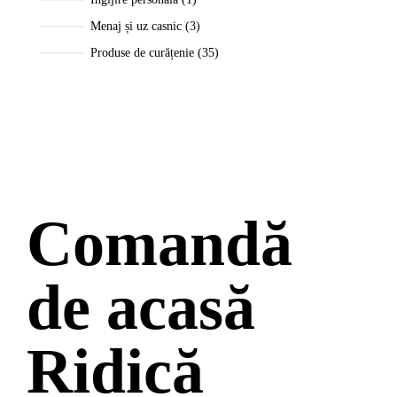
Menaj și uz casnic
3
Produse de curățenie
35
Comandă
de acasă
Ridică