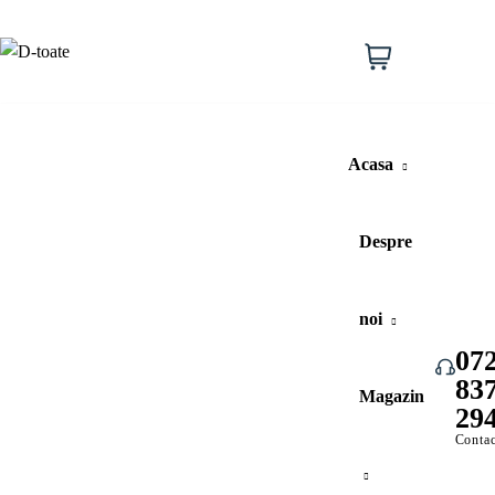
Lista
de
Cos
0
dorinte
cumparat
Acasa
Despre
noi
07
83
Vezi toate categoriile
Magazin
29
Contac