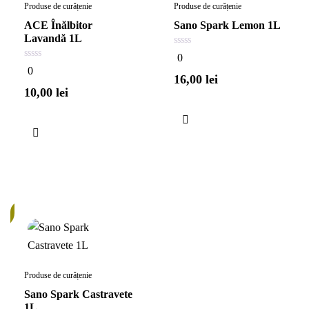
Produse de curățenie
Produse de curățenie
ACE Înălbitor
Sano Spark Lemon 1L
Lavandă 1L
0
0
din
0
0
5
din
16,00
lei
5
10,00
lei
c
Produse de curățenie
Sano Spark Castravete
1L