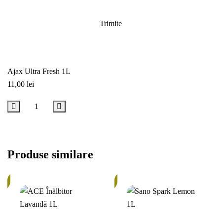
Ajax Ultra Fresh 1L
11,00
lei
Adaugă în coș
Produse similare
În
c
stoc