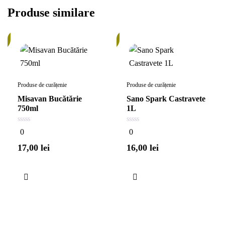
Produse similare
În
c
stoc
Produse de curățenie
Produse de curățenie
Misavan Bucătărie
Sano Spark Castravete
750ml
1L
0
0
0
0
din
din
5
5
17,00
lei
16,00
lei