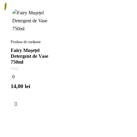
c
Produse de curățenie
Fairy Mușețel
Detergent de Vase
750ml
0
0
din
5
14,00
lei