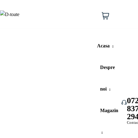
Lista
de
Cos
0
dorinte
cumparat
Acasa
Despre
noi
07
83
Vezi toate categoriile
Magazin
29
Contac