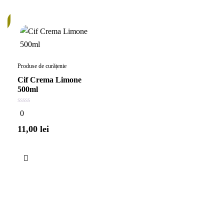
c
Produse de curățenie
Cif Crema Limone
500ml
0
0
din
5
11,00
lei