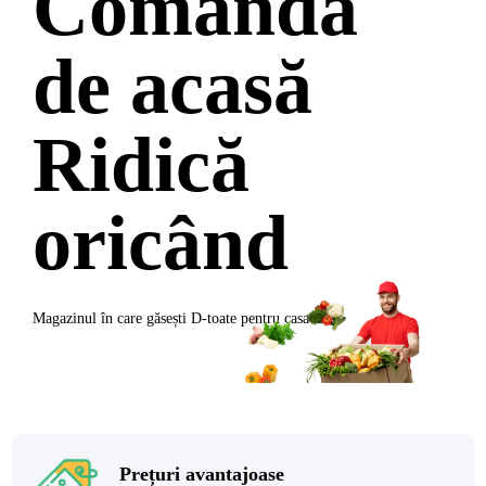
Comandă
de acasă
Ridică
oricând
Magazinul în care găsești
D-toate
pentru casa ta
Prețuri avantajoase