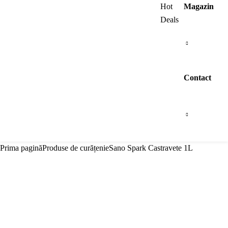
Browse All Categories
Hot
Magazin
Deals
Contact
Prima pagină
Produse de curățenie
Sano Spark Castravete 1L