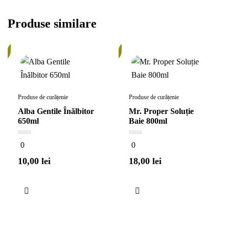
Adaugă în coș
Produse similare
În
c
stoc
Produse de curățenie
Produse de curățenie
Alba Gentile Înălbitor
Mr. Proper Soluție
650ml
Baie 800ml
0
0
0
0
din
din
5
5
10,00
lei
18,00
lei