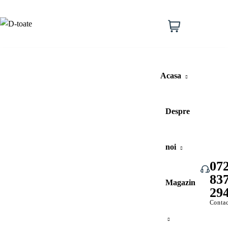
Lista
de
Cos
0
dorinte
cumparat
Acasa
Despre
noi
07
83
Vezi toate categoriile
Magazin
29
Contac