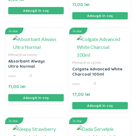
5
din
11,00
lei
5
Adaugă în coș
Adaugă în coș
În stoc
În stoc
Menaj și uz casnic
Absorbant Always
Menaj și uz casnic
Ultra Normal
Colgate Advanced White
Charcoal 100ml
0
0
0
din
11,00
lei
5
0
din
17,00
lei
5
Adaugă în coș
Adaugă în coș
În stoc
În stoc