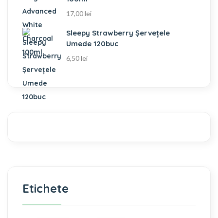
17,00
lei
Sleepy Strawberry Șervețele
Umede 120buc
6,50
lei
Etichete