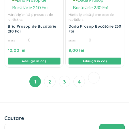
Hârtie igienică și prosoape de
Hârtie igienică și prosoape de
bucătărie
bucătărie
Brio Prosop de Bucătărie
Dada Prosop Bucătărie 230
210 Foi
Foi
0
0
0
0
din
din
10,00
lei
8,00
lei
5
5
Adaugă în coș
Adaugă în coș
1
2
3
4
Cautare