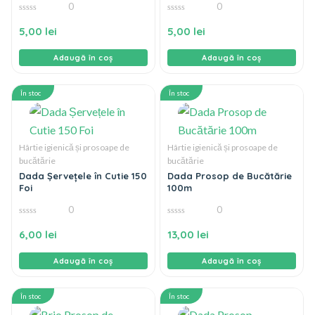
0
0
0
0
din
din
5,00
lei
5,00
lei
5
5
Adaugă în coș
Adaugă în coș
În stoc
În stoc
Hârtie igienică și prosoape de
Hârtie igienică și prosoape de
bucătărie
bucătărie
Dada Șervețele în Cutie 150
Dada Prosop de Bucătărie
Foi
100m
0
0
0
0
din
din
6,00
lei
13,00
lei
5
5
Adaugă în coș
Adaugă în coș
În stoc
În stoc