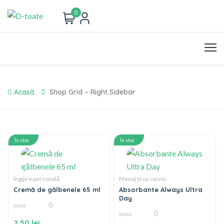
0
Acasă
Shop Grid – Right Sidebar
În stoc
În stoc
Îngijire personală
Menaj și uz casnic
Cremă de gălbenele 65 ml
Absorbante Always Ultra
Day
0
0
0
din
2,50
lei
0