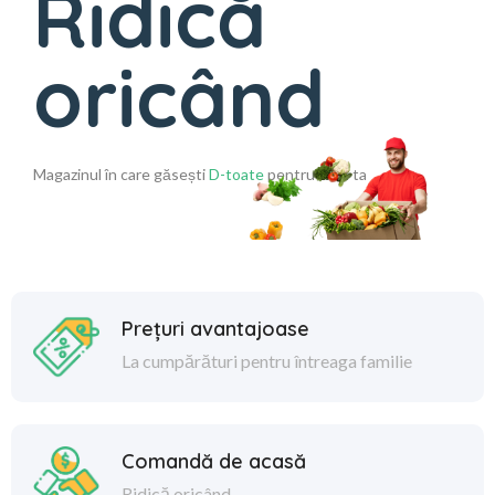
Ridică
oricând
Magazinul în care găsești
D-toate
pentru casa ta
Prețuri avantajoase
La cumpărături pentru întreaga familie
Comandă de acasă
Ridică oricând