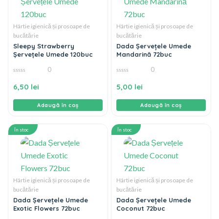
Hârtie igienică și prosoape de
Hârtie igienică și prosoape de
bucătărie
bucătărie
Sleepy Strawberry
Dada Șervețele Umede
Șervețele Umede 120buc
Mandarină 72buc
0
0
0
0
din
din
6,50
lei
5,00
lei
5
5
Adaugă în coș
Adaugă în coș
În stoc
În stoc
Hârtie igienică și prosoape de
Hârtie igienică și prosoape de
bucătărie
bucătărie
Dada Șervețele Umede
Dada Șervețele Umede
Exotic Flowers 72buc
Coconut 72buc