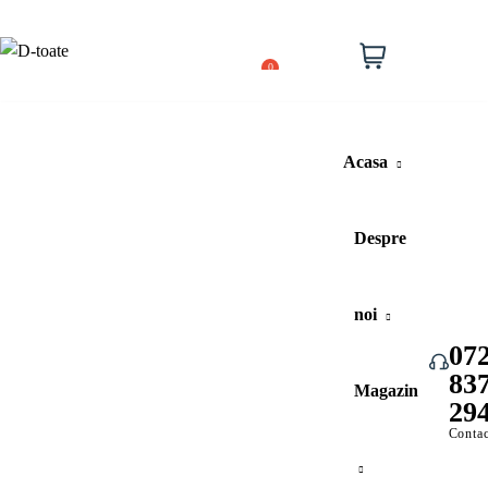
Lista
de
Cos
0
dorinte
cumparat
Acasa
Despre
noi
07
83
Vezi toate categoriile
Magazin
29
Contac