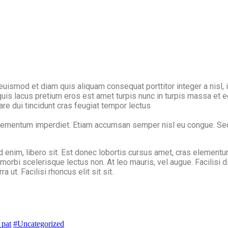
 euismod et diam quis aliquam consequat porttitor integer a nisl, 
s lacus pretium eros est amet turpis nunc in turpis massa et eg
are dui tincidunt cras feugiat tempor lectus
 elementum imperdiet. Etiam accumsan semper nisl eu congue. Se
 enim, libero sit. Est donec lobortis cursus amet, cras elementum
nt morbi scelerisque lectus non. At leo mauris, vel augue. Facili
ut. Facilisi rhoncus elit sit sit.
 pat
#Uncategorized