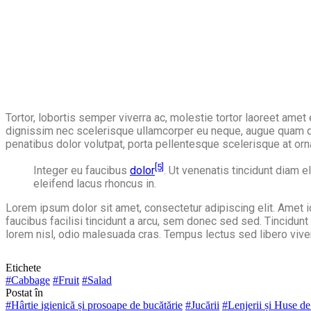
Tortor, lobortis semper viverra ac, molestie tortor laoreet amet
dignissim nec scelerisque ullamcorper eu neque, augue quam qui
penatibus dolor volutpat, porta pellentesque scelerisque at orn
[5]
Integer eu faucibus
dolor
. Ut venenatis tincidunt diam
eleifend lacus rhoncus in.
Lorem ipsum dolor sit amet, consectetur adipiscing elit. Amet id
faucibus facilisi tincidunt a arcu, sem donec sed sed. Tincidu
lorem nisl, odio malesuada cras. Tempus lectus sed libero viverra 
Etichete
#Cabbage
#Fruit
#Salad
Postat în
#Hârtie igienică și prosoape de bucătărie
#Jucării
#Lenjerii și Huse de