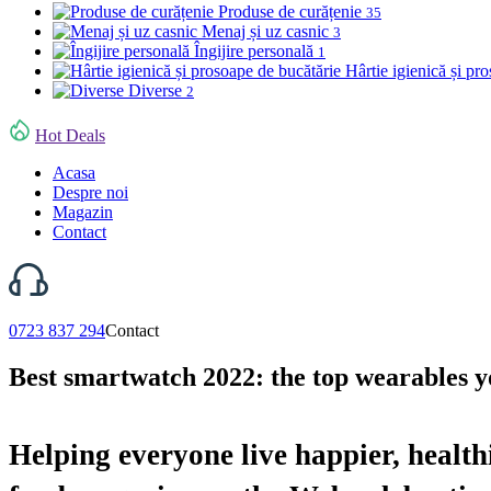
Produse de curățenie
35
Menaj și uz casnic
3
Îngijire personală
1
Hârtie igienică și pr
Diverse
2
Hot Deals
Acasa
Despre noi
Magazin
Contact
0723 837 294
Contact
Best smartwatch 2022: the top wearables y
Helping everyone live happier, healthi