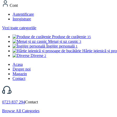
Cont
Autentificare
Inregistrare
Vezi toate categoriile
Produse de curățenie
35
Menaj și uz casnic
3
Îngijire personală
1
Hârtie igienică și pr
Diverse
2
Acasa
Despre noi
Magazin
Contact
0723 837 294
Contact
Browse All Categories