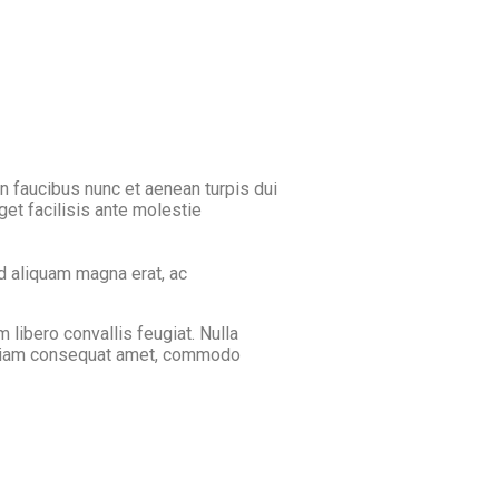
in faucibus nunc et aenean turpis dui
et facilisis ante molestie
d aliquam magna erat, ac
 libero convallis feugiat. Nulla
si diam consequat amet, commodo