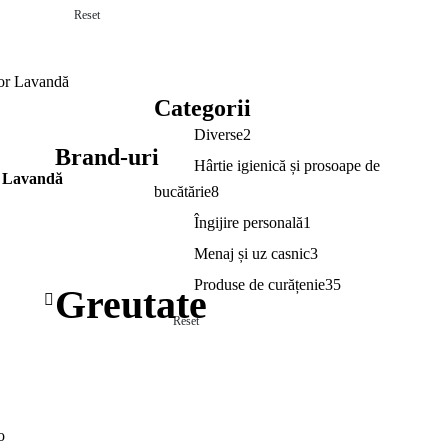
Reset
Categorii
Diverse
2
Brand-uri
Hârtie igienică și prosoape de
r Lavandă
bucătărie
8
Îngijire personală
1
Menaj și uz casnic
3
Produse de curățenie
35
Greutate
Reset