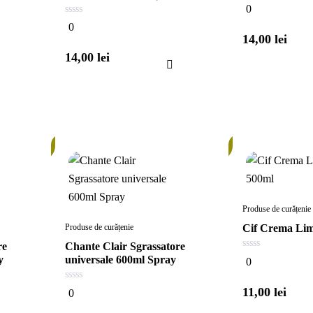
0
0
din
0
5
0
din
14,00
lei
5
14,00
lei
În
În
stoc
stoc
Produse de curățenie
Produse de curățenie
Cif Crema Li
re
Chante Clair Sgrassatore
0
y
universale 600ml Spray
0
din
5
0
11,00
lei
0
din
5