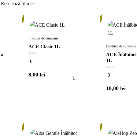
În
În
stoc
stoc
Produse de curățenie
ACE Clasic 1L
Produse de curățenie
ra
ACE Înălbito
0
1L
0
din
5
0
8,00
lei
0
din
5
10,00
lei
În
În
stoc
stoc