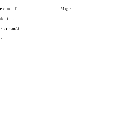
are comandă
Magazin
dențialitate
lare comandă
ții