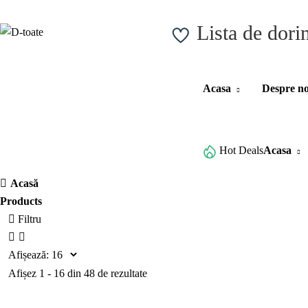
Lista de dori
Vezi toate categoriile
Acasa
Despre no
Browse All Categories
Hot Deals
Acasa
Acasă
Products
Filtru
Afișează:
Afișez 1 - 16 din 48 de rezultate