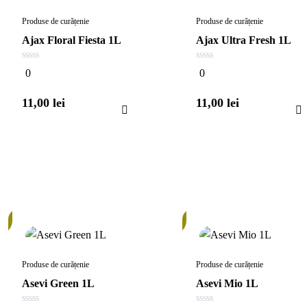
Produse de curățenie
Produse de curățenie
Ajax Floral Fiesta 1L
Ajax Ultra Fresh 1L
0
0
0
0
din
din
5
5
11,00
lei
11,00
lei
În
stoc
Produse de curățenie
Produse de curățenie
Asevi Green 1L
Asevi Mio 1L