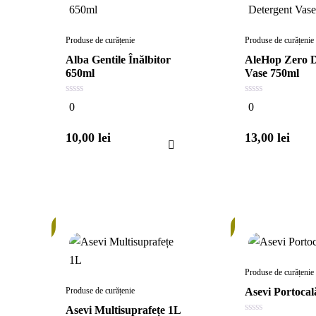
Produse de curățenie
Produse de curățenie
Alba Gentile Înălbitor
AleHop Zero D
650ml
Vase 750ml
0
0
0
0
din
din
5
5
10,00
lei
13,00
lei
În
În
stoc
stoc
Produse de curățenie
Produse de curățenie
Asevi Portocal
Asevi Multisuprafețe 1L