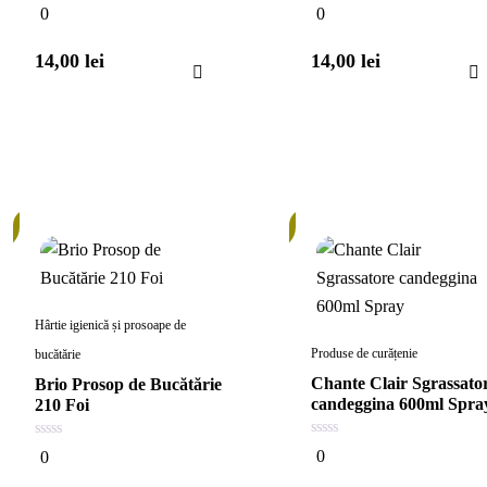
0
0
0
0
din
din
5
5
14,00
lei
14,00
lei
În
stoc
Hârtie igienică și prosoape de
Produse de curățenie
bucătărie
Chante Clair Sgrassato
Brio Prosop de Bucătărie
candeggina 600ml Spra
210 Foi
0
0
0
0
din
din
5
5