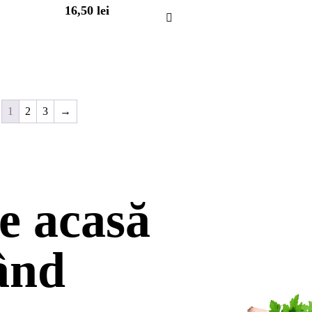
16,50
lei
1
2
3
→
 acasă
ând