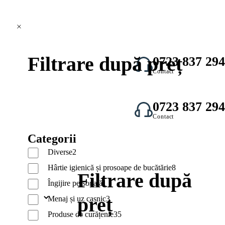
Filtrare după preț
0723 837 294
Contact
0723 837 294
Contact
Categorii
Diverse
2
Hârtie igienică și prosoape de bucătărie
8
Filtrare după
Îngijire personală
1
preț
Menaj și uz casnic
3
Produse de curățenie
35