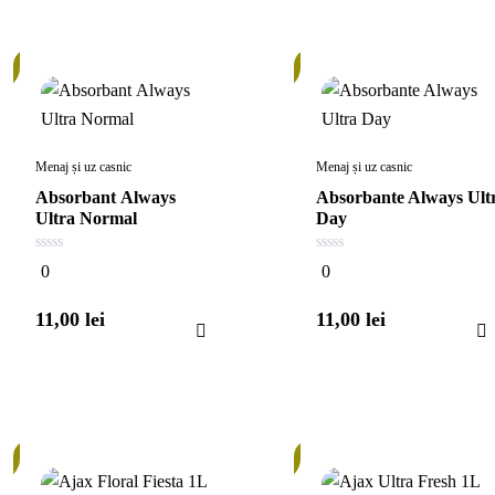
În
stoc
Menaj și uz casnic
Menaj și uz casnic
Absorbant Always
Absorbante Always Ult
Ultra Normal
Day
0
0
0
0
din
din
5
5
11,00
lei
11,00
lei
Stoc
epuizat