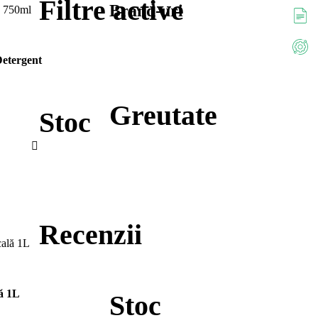
Filtre active
Brand-uri
etergent
Greutate
Stoc
Recenzii
ă 1L
Stoc