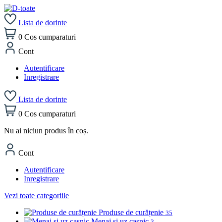
Lista de dorinte
0
Cos cumparaturi
Cont
Autentificare
Inregistrare
Lista de dorinte
0
Cos cumparaturi
Nu ai niciun produs în coș.
Cont
Autentificare
Inregistrare
Vezi toate categoriile
Produse de curățenie
35
Menaj și uz casnic
3