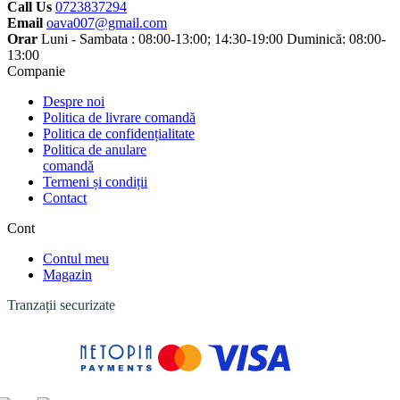
Call Us
0723837294
Email
oava007@gmail.com
Orar
Luni - Sambata : 08:00-13:00; 14:30-19:00 Duminică: 08:00-
13:00
Companie
Despre noi
Politica de livrare comandă
Politica de confidențialitate
Politica de anulare
comandă
Termeni și condiții
Contact
Cont
Contul meu
Magazin
Tranzații securizate