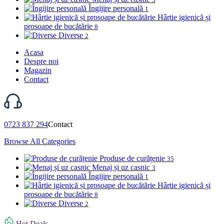
Îngijire personală
1
Hârtie igienică și
prosoape de bucătărie
8
Diverse
2
Acasa
Despre noi
Magazin
Contact
0723 837 294
Contact
Browse All Categories
Produse de curățenie
35
Menaj și uz casnic
3
Îngijire personală
1
Hârtie igienică și
prosoape de bucătărie
8
Diverse
2
Hot Deals