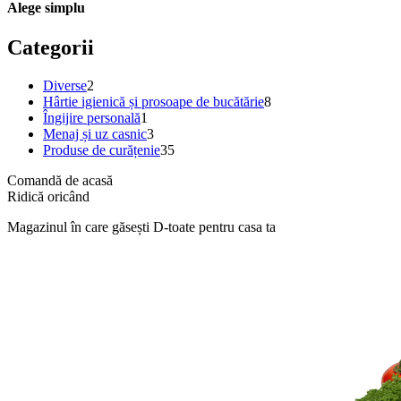
Alege simplu
Categorii
2
Diverse
2
produse
8
Hârtie igienică și prosoape de bucătărie
8
1
produse
Îngijire personală
1
produs
3
Menaj și uz casnic
3
produse
35
Produse de curățenie
35
de
Comandă de acasă
produse
Ridică oricând
Magazinul în care găsești
D-toate
pentru casa ta