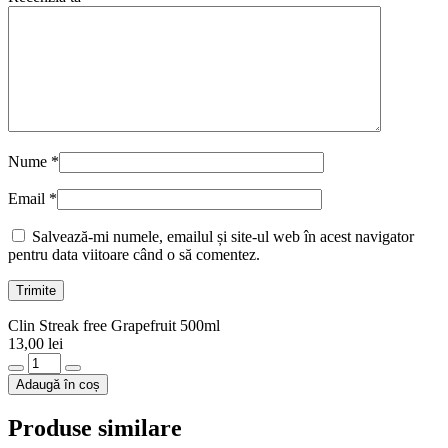
Nume
*
Email
*
Salvează-mi numele, emailul și site-ul web în acest navigator
pentru data viitoare când o să comentez.
Clin Streak free Grapefruit 500ml
13,00
lei
Cantitate
Clin
Adaugă în coș
Streak
free
Produse similare
Grapefruit