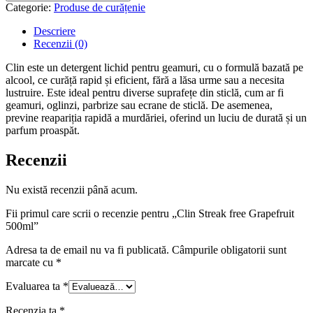
free
Categorie:
Produse de curățenie
Grapefruit
500ml
Descriere
Recenzii (0)
Clin este un detergent lichid pentru geamuri, cu o formulă bazată pe
alcool, ce curăță rapid și eficient, fără a lăsa urme sau a necesita
lustruire. Este ideal pentru diverse suprafețe din sticlă, cum ar fi
geamuri, oglinzi, parbrize sau ecrane de sticlă. De asemenea,
previne reapariția rapidă a murdăriei, oferind un luciu de durată și un
parfum proaspăt.
Recenzii
Nu există recenzii până acum.
Fii primul care scrii o recenzie pentru „Clin Streak free Grapefruit
500ml”
Adresa ta de email nu va fi publicată.
Câmpurile obligatorii sunt
marcate cu
*
Evaluarea ta
*
Recenzia ta
*