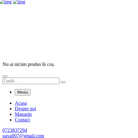
Nu ai niciun produs în coș.
Meniu
Acasa
Despre noi
Magazin
Contact
0723837294
oava007@gmail.com