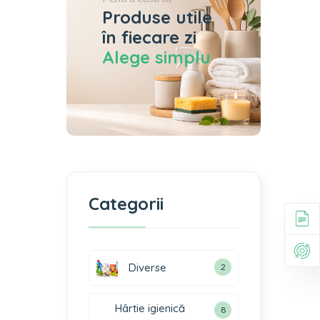
Produse utile
în fiecare zi
Alege simplu
Categorii
Diverse
2
Hârtie igienică
8