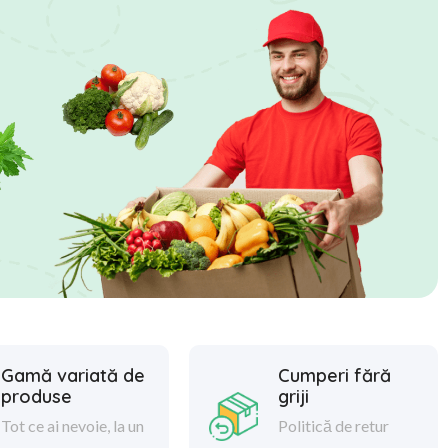
Gamă variată de
Cumperi fără
produse
griji
Tot ce ai nevoie, la un
Politică de retur