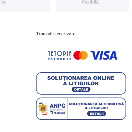
loc
flexibilă
Tranzații securizate