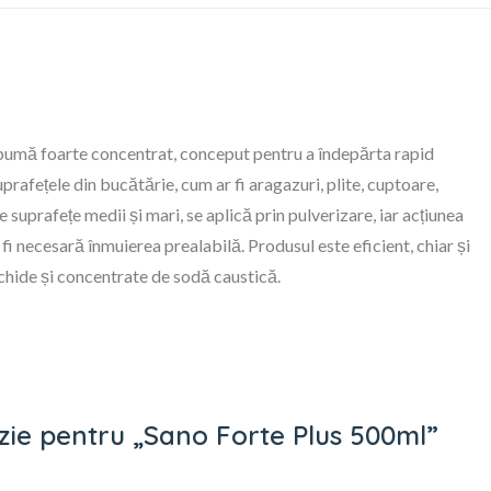
pumă foarte concentrat, conceput pentru a îndepărta rapid
rafețele din bucătărie, cum ar fi aragazuri, plite, cuptoare,
e suprafețe medii și mari, se aplică prin pulverizare, iar acțiunea
fi necesară înmuierea prealabilă. Produsul este eficient, chiar și
ichide și concentrate de sodă caustică.
enzie pentru „Sano Forte Plus 500ml”