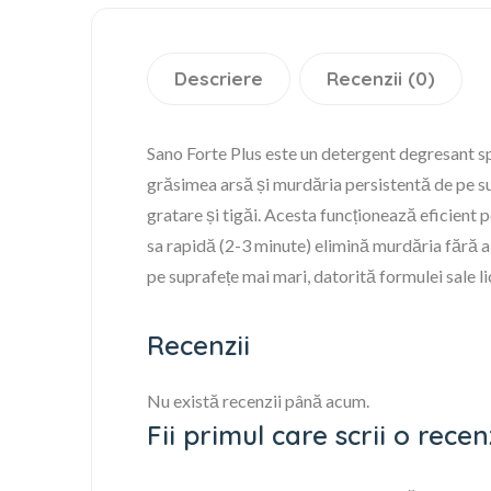
Descriere
Recenzii (0)
Sano Forte Plus este un detergent degresant s
grăsimea arsă și murdăria persistentă de pe sup
gratare și tigăi. Acesta funcționează eficient p
sa rapidă (2-3 minute) elimină murdăria fără a 
pe suprafețe mai mari, datorită formulei sale l
Recenzii
Nu există recenzii până acum.
Fii primul care scrii o rec