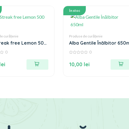
În stoc
de curățenie
Produse de curățenie
treak free Lemon 500
Alba Gentile Înălbitor 650
0
0
0
din
lei
10,00
lei
5