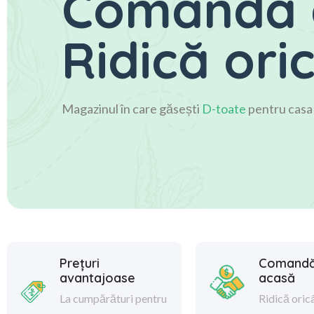
Comandă 
Ridică ori
Magazinul în care găsești
D-toate
pentru casa
Prețuri
Comandă
avantajoase
acasă
La cumpărături pentru
Ridică oric