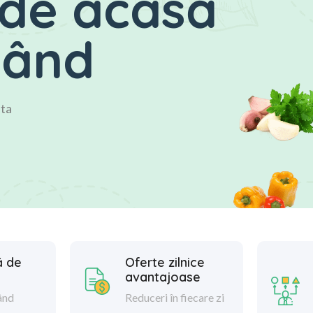
de acasă
când
 ta
 de
Oferte zilnice
avantajoase
ând
Reduceri în fiecare zi