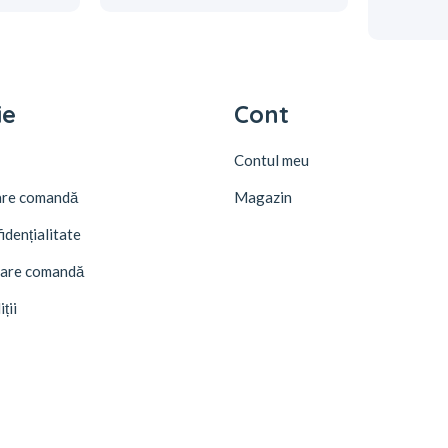
ie
Cont
Contul meu
rare comandă
Magazin
idențialitate
ulare comandă
ții