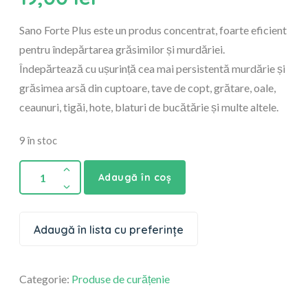
Sano Forte Plus este un produs concentrat, foarte eficient
pentru îndepărtarea grăsimilor și murdăriei.
Îndepărtează cu ușurință cea mai persistentă murdărie și
grăsimea arsă din cuptoare, tave de copt, grătare, oale,
ceaunuri, tigăi, hote, blaturi de bucătărie și multe altele.
9 în stoc
Adaugă în coș
Adaugă în lista cu preferințe
Categorie:
Produse de curățenie