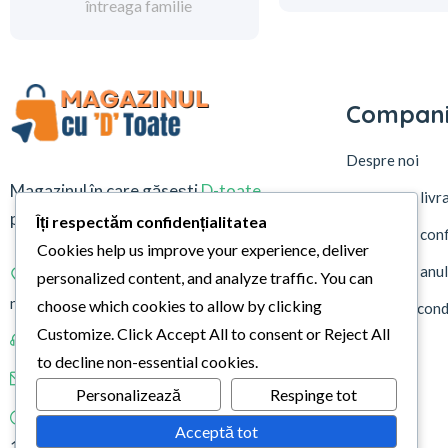
întreaga familie
Compan
Despre noi
Magazinul în care găsești
D-toate
Politica de liv
pentru casa ta
Îți respectăm confidențialitatea
Politica de conf
Cookies help us improve your experience, deliver
Politica de an
Address
Sat Racovița, strada Principală,
personalized content, and analyze traffic. You can
nr. 393, Dâmbovița
choose which cookies to allow by clicking
Termeni și condi
Customize
. Click
Accept All
to consent or
Reject All
Call Us
0723837294
Contact
to decline non-essential cookies.
Email
oava007@gmail.com
Personalizează
Respinge tot
Orar
Luni - Sambata : 08:00-13:00;
Acceptă tot
14:30-19:00 Duminică: 08:00-13:00