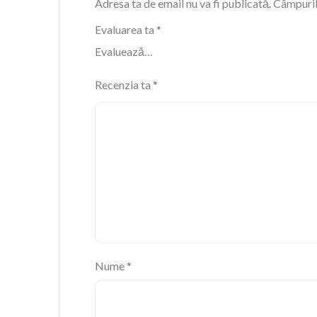
Adresa ta de email nu va fi publicată.
Câmpuril
Evaluarea ta
*
Recenzia ta
*
Nume
*