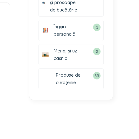
și prosoape
de bucătărie
Îngijire
1
personală
Menaj și uz
3
casnic
Produse de
35
curățenie