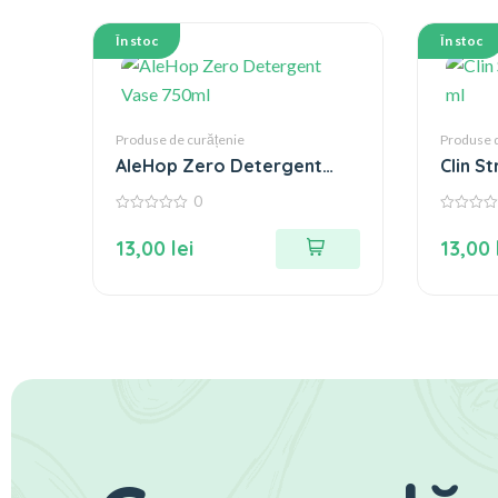
În stoc
În stoc
Produse de curățenie
Produse 
AleHop Zero Detergent
Clin S
Vase 750ml
ml
0
0
0
din
din
13,00
lei
13,00
5
5